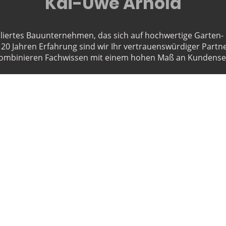
Kai-Uwe Arnold
abliertes Bauunternehmen, das sich auf hochwertige Garten
er 20 Jahren Erfahrung sind wir Ihr vertrauenswürdiger Partn
kombinieren Fachwissen mit einem hohen Maß an Kundenser
Lassen
Projek