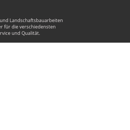
- und Landschaftsbauarbeiten
er für die verschiedensten
vice und Qualität.
 Sie uns Ihr
t starten